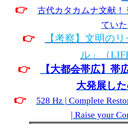
👉
古代カタカムナ文献！
ていた
👉
【考察】文明のリ
ル」（
LIF
👉
【大都会帯広】帯
大発展した
👉
528 Hz | Complete Restor
| Raise your C