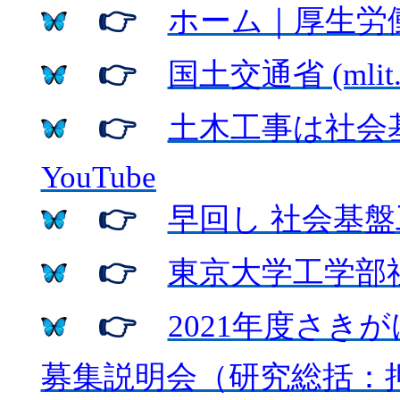
👉
ホーム｜厚生労
👉
国土交通省
(mlit
👉
土木工事は社会
YouTube
👉
早回し
社会基盤
👉
東京大学工学部
👉
2021
年度さきが
募集説明会（研究総括：