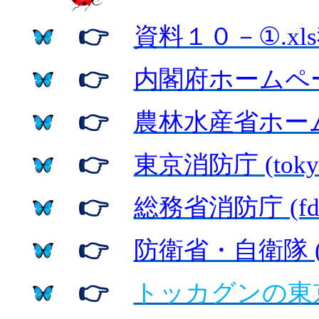
👉
資料１０－
①
.xls
👉
内閣府ホームペ
👉
農林水産省ホー
👉
東京消防庁
(toky
👉
総務省消防庁
(fd
👉
防衛省・自衛隊
👉
トッカグンの東