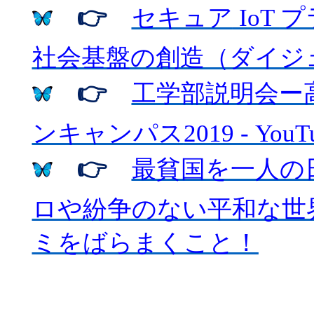
👉
セキュア
IoT
プ
社会基盤の創造（ダイジ
👉
工学部説明会ー
ンキャンパス
2019 - YouT
👉
最貧国を一人の
ロや紛争のない平和な世
ミをばらまくこと！