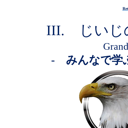
Re
III.
じいじ
Grandf
-
みんなで学