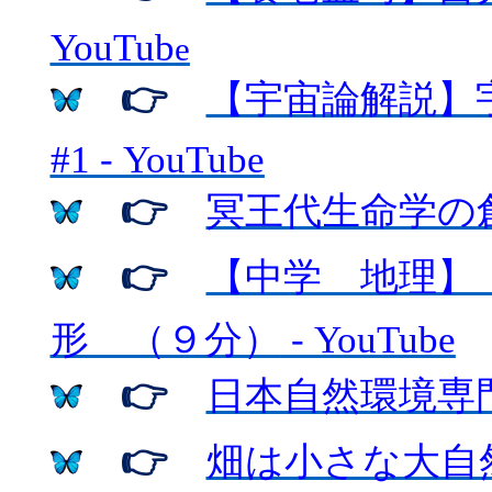
YouTub
e
👉
【宇宙論解説】
#1 - YouTube
👉
冥王代生命学の
👉
【中学 地理】
形 （９分）
- YouTube
👉
日本自然環境専
👉
畑は小さな大自