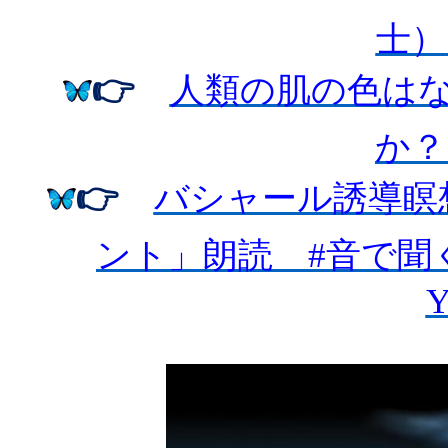
士）
👉
人類の肌の色は
か？
👉
バシャール誘導瞑
ント」朗読
#
音で聞
Y