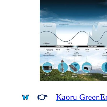
👉
Kaoru GreenE