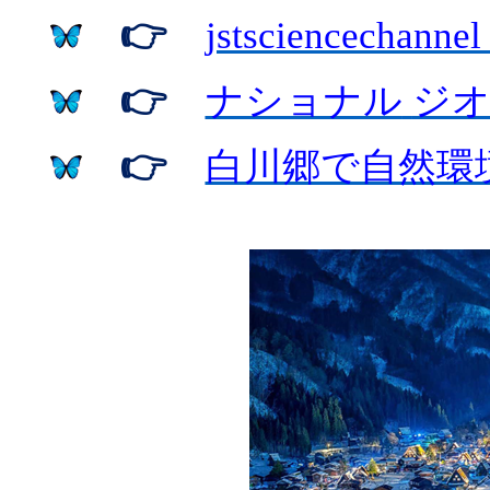
👉
jstsciencechannel
👉
ナショナル
ジ
👉
白川郷で自然環