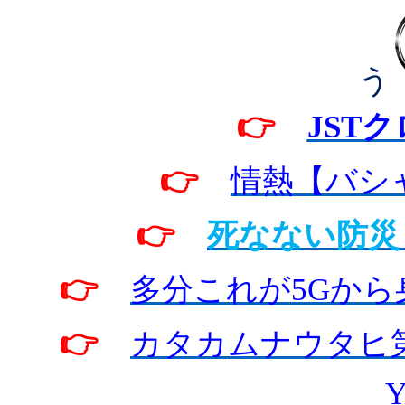
う
👉
JST
ク
👉
情熱【バシ
👉
死なない防災
👉
多分これが
5G
から
👉
カタカムナウタヒ
Y