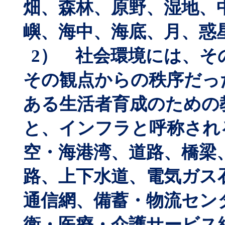
畑、森林、原野、湿地、
嶼、海中、海底、月、惑
2
） 社会環境には、そ
その観点からの秩序だっ
ある生活者育成のための
と、インフラと呼称され
空・海港湾、道路、橋梁
路、上下水道、電気ガス
通信網、備蓄・物流セン
衛・医療・介護サービス