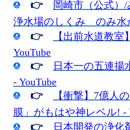
👉
岡崎市（公式）
/
浄水場のしくみ のみ水
👉
【出前水道教室
YouTube
👉
日本一の五連
- YouTube
👉
【衝撃】
7
億人の
膜」がもはや神レベル
! 
👉
日本開発の浄化