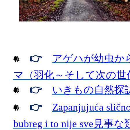
👉
アゲハが幼虫か
マ（羽化～そして次の世
👉
いきもの自然探
👉
Zapanjujuća sličn
bubreg i to nije sve
見事な