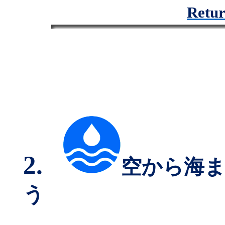
Retur
2.
空から海
う